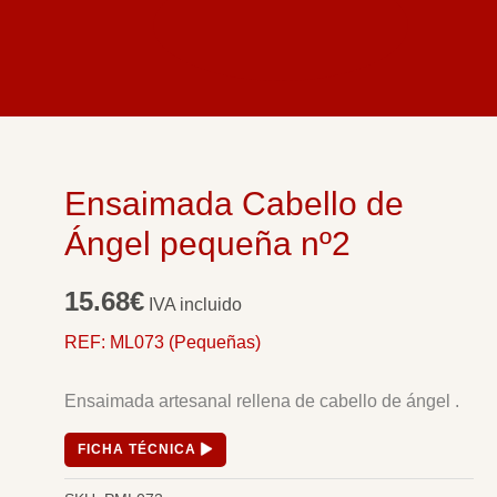
Ensaimada Cabello de
Ángel pequeña nº2
15.68
€
IVA incluido
REF: ML073 (Pequeñas)
Ensaimada artesanal rellena de cabello de ángel .
FICHA TÉCNICA