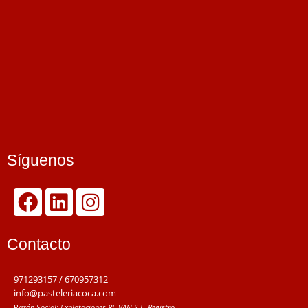
Síguenos
Contacto
971293157 / 670957312
info@pasteleriacoca.com
R
azón Social: Explotaciones RJ. VAN S.L.
Registro